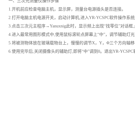
一、三次元测量仪操作步骤
1.开机前应检查电脑主机，显示屏，测量台电源插头是否连接。
2.打开电脑主机电源开关，启动计算机,进入YR-YCSPC软件操作系
3.点击三次元主程序→Yanuxnig此时，显示频上出现“找零位”对话
4.进入最常用图形模式中,使用鼠标滚轮点屏幕上“中”，调节辅助灯
5.将被测物体放在玻璃载物台上，慢慢的调节X，Y，Φ三个方向轴
6.使用完毕后,关闭摄像头的辅助灯,即将“中”调到0。退出YR-Y