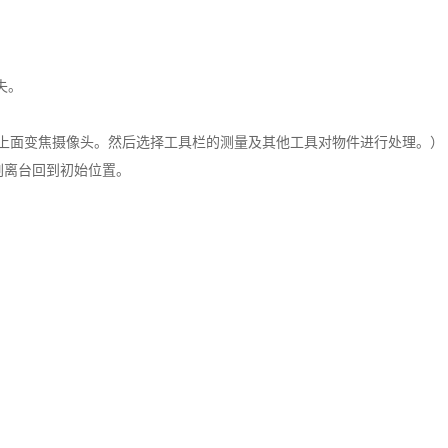
失。
轴上面变焦摄像头。然后选择工具栏的测量及其他工具对物件进行处理。）
物剥离台回到初始位置。