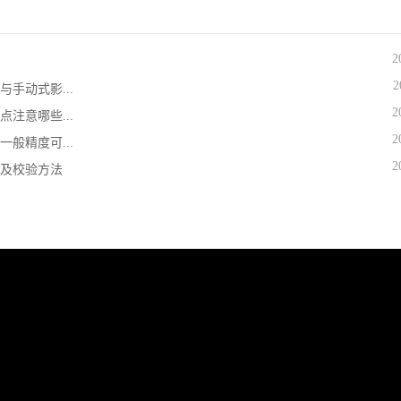
2
2
手动式影...
2
注意哪些...
2
般精度可...
2
及校验方法