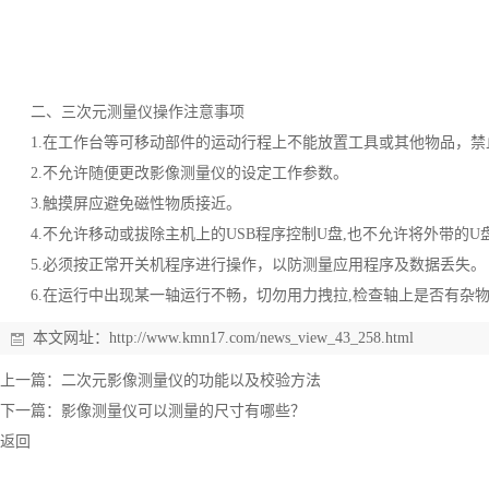
二、三次元测量仪操作注意事项
1.在工作台等可移动部件的运动行程上不能放置工具或其他物品，
2.不允许随便更改影像测量仪的设定工作参数。
3.触摸屏应避免磁性物质接近。
4.不允许移动或拔除主机上的USB程序控制U盘,也不允许将外带的
5.必须按正常开关机程序进行操作，以防测量应用程序及数据丢失。
6.在运行中出现某一轴运行不畅，切勿用力拽拉,检查轴上是否有
本文网址：
http://www.kmn17.com/news_view_43_258.html
上一篇：
二次元影像测量仪的功能以及校验方法
下一篇：
影像测量仪可以测量的尺寸有哪些？
返回